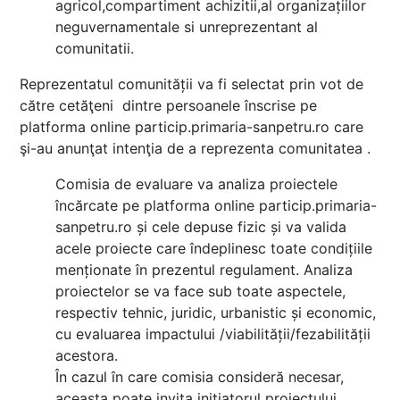
agricol,compartiment achizitii,al organizațiilor
neguvernamentale si unreprezentant al
comunitatii.
Reprezentatul comunității va fi selectat prin vot de
către cetăţeni dintre persoanele înscrise pe
platforma online particip.primaria-sanpetru.ro care
şi-au anunţat intenţia de a reprezenta comunitatea .
Comisia de evaluare va analiza proiectele
încărcate pe platforma online particip.primaria-
sanpetru.ro și cele depuse fizic și va valida
acele proiecte care îndeplinesc toate condițiile
menționate în prezentul regulament. Analiza
proiectelor se va face sub toate aspectele,
respectiv tehnic, juridic, urbanistic și economic,
cu evaluarea impactului /viabilității/fezabilității
acestora.
În cazul în care comisia consideră necesar,
aceasta poate invita iniţiatorul proiectului