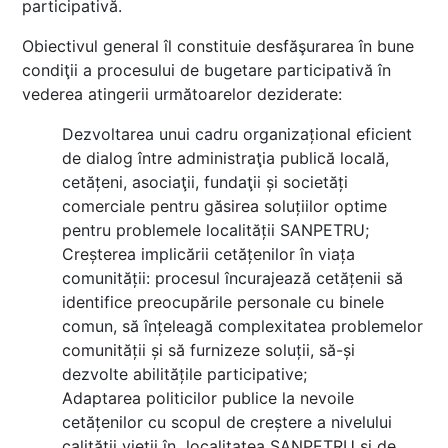
participativă.
Obiectivul general îl constituie desfăşurarea în bune
condiţii a procesului de bugetare participativă în
vederea atingerii următoarelor deziderate:
Dezvoltarea unui cadru organizațional eficient
de dialog între administraţia publică locală,
cetățeni, asociaţii, fundaţii și societăți
comerciale pentru găsirea soluțiilor optime
pentru problemele localității SANPETRU;
Creșterea implicării cetățenilor în viața
comunității: procesul încurajează cetățenii să
identifice preocupările personale cu binele
comun, să înțeleagă complexitatea problemelor
comunității și să furnizeze soluții, să-și
dezvolte abilitățile participative;
Adaptarea politicilor publice la nevoile
cetățenilor cu scopul de creștere a nivelului
calității vieții în localitatea SANPETRU și de