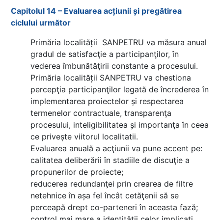
Capitolul 14 – Evaluarea acțiunii și pregătirea
ciclului următor
Primăria localității SANPETRU va măsura anual
gradul de satisfacţie a participanţilor, în
vederea îmbunătăţirii constante a procesului.
Primăria localității SANPETRU va chestiona
percepţia participanţilor legată de încrederea în
implementarea proiectelor și respectarea
termenelor contractuale, transparenţa
procesului, inteligibilitatea și importanţa în ceea
ce privește viitorul localitatii.
Evaluarea anuală a acţiunii va pune accent pe:
calitatea deliberării în stadiile de discuţie a
propunerilor de proiecte;
reducerea redundanţei prin crearea de filtre
netehnice în așa fel încât cetăţenii să se
perceapă drept co-parteneri în aceasta fază;
control mai mare a identităţii celor implicaţi