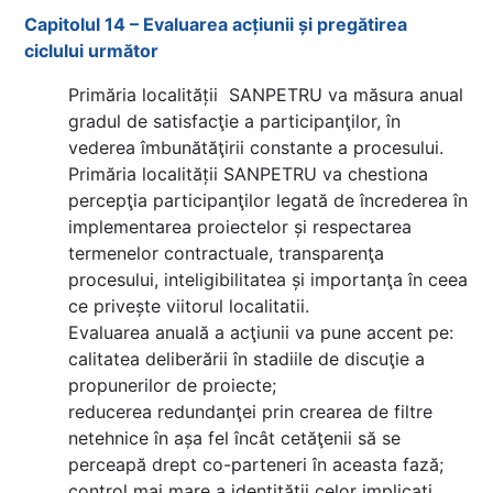
Capitolul 14 – Evaluarea acțiunii și pregătirea
ciclului următor
Primăria localității SANPETRU va măsura anual
gradul de satisfacţie a participanţilor, în
vederea îmbunătăţirii constante a procesului.
Primăria localității SANPETRU va chestiona
percepţia participanţilor legată de încrederea în
implementarea proiectelor și respectarea
termenelor contractuale, transparenţa
procesului, inteligibilitatea și importanţa în ceea
ce privește viitorul localitatii.
Evaluarea anuală a acţiunii va pune accent pe:
calitatea deliberării în stadiile de discuţie a
propunerilor de proiecte;
reducerea redundanţei prin crearea de filtre
netehnice în așa fel încât cetăţenii să se
perceapă drept co-parteneri în aceasta fază;
control mai mare a identităţii celor implicaţi