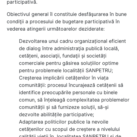
participativă.
Obiectivul general îl constituie desfăşurarea în bune
condiţii a procesului de bugetare participativă în
vederea atingerii următoarelor deziderate:
Dezvoltarea unui cadru organizațional eficient
de dialog între administraţia publică locală,
cetățeni, asociaţii, fundaţii și societăți
comerciale pentru găsirea soluțiilor optime
pentru problemele localității SANPETRU;
Creșterea implicării cetățenilor în viața
comunității: procesul încurajează cetățenii să
identifice preocupările personale cu binele
comun, să înțeleagă complexitatea problemelor
comunității și să furnizeze soluții, să-și
dezvolte abilitățile participative;
Adaptarea politicilor publice la nevoile
cetățenilor cu scopul de creștere a nivelului
calității vieții în localitatea SANPETRU și de