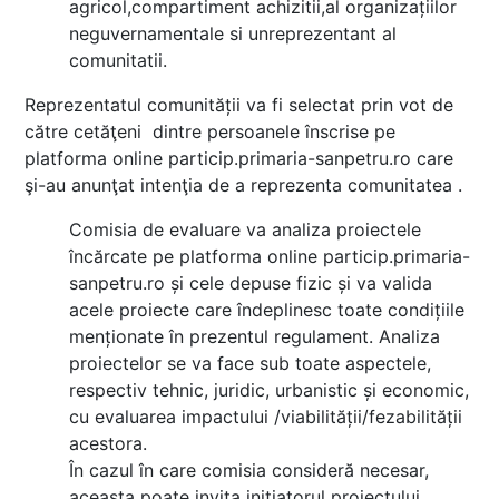
agricol,compartiment achizitii,al organizațiilor
neguvernamentale si unreprezentant al
comunitatii.
Reprezentatul comunității va fi selectat prin vot de
către cetăţeni dintre persoanele înscrise pe
platforma online particip.primaria-sanpetru.ro care
şi-au anunţat intenţia de a reprezenta comunitatea .
Comisia de evaluare va analiza proiectele
încărcate pe platforma online particip.primaria-
sanpetru.ro și cele depuse fizic și va valida
acele proiecte care îndeplinesc toate condițiile
menționate în prezentul regulament. Analiza
proiectelor se va face sub toate aspectele,
respectiv tehnic, juridic, urbanistic și economic,
cu evaluarea impactului /viabilității/fezabilității
acestora.
În cazul în care comisia consideră necesar,
aceasta poate invita iniţiatorul proiectului