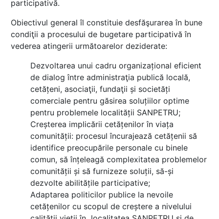
participativă.
Obiectivul general îl constituie desfăşurarea în bune
condiţii a procesului de bugetare participativă în
vederea atingerii următoarelor deziderate:
Dezvoltarea unui cadru organizațional eficient
de dialog între administraţia publică locală,
cetățeni, asociaţii, fundaţii și societăți
comerciale pentru găsirea soluțiilor optime
pentru problemele localității SANPETRU;
Creșterea implicării cetățenilor în viața
comunității: procesul încurajează cetățenii să
identifice preocupările personale cu binele
comun, să înțeleagă complexitatea problemelor
comunității și să furnizeze soluții, să-și
dezvolte abilitățile participative;
Adaptarea politicilor publice la nevoile
cetățenilor cu scopul de creștere a nivelului
calității vieții în localitatea SANPETRU și de