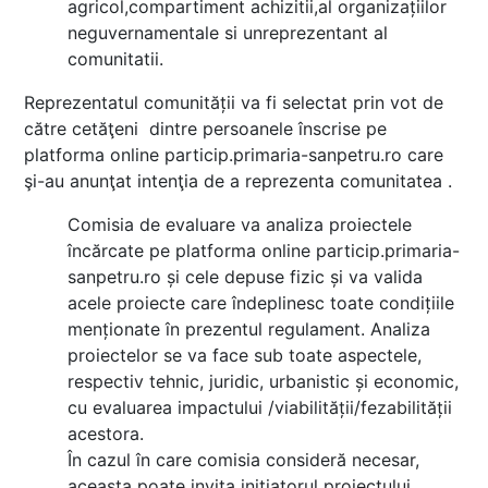
agricol,compartiment achizitii,al organizațiilor
neguvernamentale si unreprezentant al
comunitatii.
Reprezentatul comunității va fi selectat prin vot de
către cetăţeni dintre persoanele înscrise pe
platforma online particip.primaria-sanpetru.ro care
şi-au anunţat intenţia de a reprezenta comunitatea .
Comisia de evaluare va analiza proiectele
încărcate pe platforma online particip.primaria-
sanpetru.ro și cele depuse fizic și va valida
acele proiecte care îndeplinesc toate condițiile
menționate în prezentul regulament. Analiza
proiectelor se va face sub toate aspectele,
respectiv tehnic, juridic, urbanistic și economic,
cu evaluarea impactului /viabilității/fezabilității
acestora.
În cazul în care comisia consideră necesar,
aceasta poate invita iniţiatorul proiectului