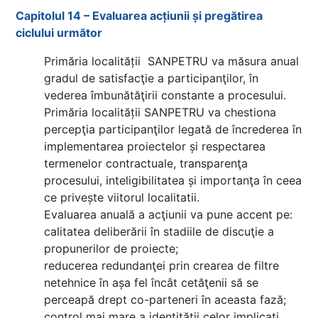
Capitolul 14 – Evaluarea acțiunii și pregătirea
ciclului următor
Primăria localității SANPETRU va măsura anual
gradul de satisfacţie a participanţilor, în
vederea îmbunătăţirii constante a procesului.
Primăria localității SANPETRU va chestiona
percepţia participanţilor legată de încrederea în
implementarea proiectelor și respectarea
termenelor contractuale, transparenţa
procesului, inteligibilitatea și importanţa în ceea
ce privește viitorul localitatii.
Evaluarea anuală a acţiunii va pune accent pe:
calitatea deliberării în stadiile de discuţie a
propunerilor de proiecte;
reducerea redundanţei prin crearea de filtre
netehnice în așa fel încât cetăţenii să se
perceapă drept co-parteneri în aceasta fază;
control mai mare a identităţii celor implicaţi