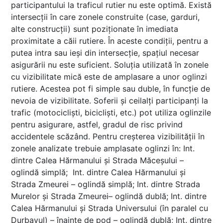
participantului la traficul rutier nu este optimă. Există
intersecții în care zonele construite (case, garduri,
alte construcții) sunt poziționate în imediata
proximitate a căii rutiere. În aceste condiții, pentru a
putea intra sau ieși din intersecție, spațiul necesar
asigurării nu este suficient. Soluția utilizată în zonele
cu vizibilitate mică este de amplasare a unor oglinzi
rutiere. Acestea pot fi simple sau duble, în funcție de
nevoia de vizibilitate. Soferii și ceilalți participanți la
trafic (motocicliști, bicicliști, etc.) pot utiliza oglinzile
pentru asigurare, astfel, gradul de risc privind
accidentele scăzând. Pentru creșterea vizibilității în
zonele analizate trebuie amplasate oglinzi în: Int.
dintre Calea Hărmanului și Strada Măceșului –
oglindă simplă; Int. dintre Calea Hărmanului și
Strada Zmeurei – oglindă simplă; Int. dintre Strada
Murelor și Strada Zmeurei– oglindă dublă; Int. dintre
Calea Hărmanului și Strada Universului (în paralel cu
Durbavul) – înainte de pod – oglindă dublă; Int. dintre