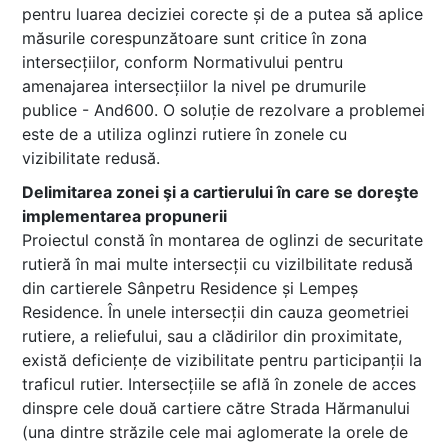
pentru luarea deciziei corecte și de a putea să aplice
măsurile corespunzătoare sunt critice în zona
intersecțiilor, conform Normativului pentru
amenajarea intersecțiilor la nivel pe drumurile
publice - And600. O soluție de rezolvare a problemei
este de a utiliza oglinzi rutiere în zonele cu
vizibilitate redusă.
Delimitarea zonei şi a cartierului în care se doreşte
implementarea propunerii
Proiectul constă în montarea de oglinzi de securitate
rutieră în mai multe intersecții cu vizilbilitate redusă
din cartierele Sânpetru Residence și Lempeș
Residence. În unele intersecții din cauza geometriei
rutiere, a reliefului, sau a clădirilor din proximitate,
există deficiențe de vizibilitate pentru participanții la
traficul rutier. Intersecțiile se află în zonele de acces
dinspre cele două cartiere către Strada Hărmanului
(una dintre străzile cele mai aglomerate la orele de