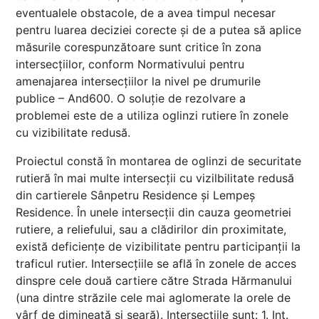
eventualele obstacole, de a avea timpul necesar
pentru luarea deciziei corecte și de a putea să aplice
măsurile corespunzătoare sunt critice în zona
intersecțiilor, conform Normativului pentru
amenajarea intersecțiilor la nivel pe drumurile
publice – And600. O soluție de rezolvare a
problemei este de a utiliza oglinzi rutiere în zonele
cu vizibilitate redusă.
Proiectul constă în montarea de oglinzi de securitate
rutieră în mai multe intersecții cu vizilbilitate redusă
din cartierele Sânpetru Residence și Lempeș
Residence. În unele intersecții din cauza geometriei
rutiere, a reliefului, sau a clădirilor din proximitate,
există deficiențe de vizibilitate pentru participanții la
traficul rutier. Intersecțiile se află în zonele de acces
dinspre cele două cartiere către Strada Hărmanului
(una dintre străzile cele mai aglomerate la orele de
vârf de dimineață și seară). Intersecțiile sunt: 1. Int.