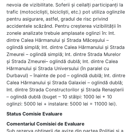
nevoia de vizibilitate. Soferii și ceilalți participanți la
trafic (motocicliști, bicicliști, etc.) pot utiliza oglinzile
pentru asigurare, astfel, gradul de risc privind
accidentele scăzând. Pentru creșterea vizibilității în
zonele analizate trebuie amplasate oglinzi în: Int.
dintre Calea Hărmanului și Strada Măceșului –
oglindă simplă; Int. dintre Calea Hărmanului și Strada
Zmeurei – oglindă simplă; Int. dintre Strada Murelor
și Strada Zmeurei– oglindă dublă; Int. dintre Calea
Hărmanului și Strada Universului (în paralel cu
Durbavul) – înainte de pod – oglindă dublă; Int. dintre
Calea Hărmanului și Strada Galaxiei – oglindă dublă;
Int. dintre Strada Constructorilor și Strada Renașterii
– oglindă dublă (buget – 10 stâlpi: 1000 lei + 10
oglinzi: 5000 lei + instalare: 5000 lei = 11000 lei).
Status Comisie Evaluare
Comentariul Comisiei de Evaluare
Sub rezerva obținerii de avize din partea Poliției și a