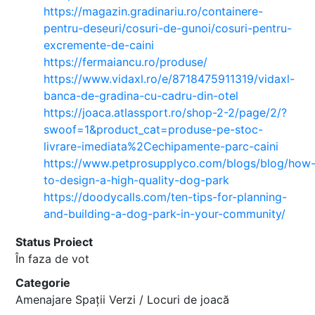
https://magazin.gradinariu.ro/containere-
pentru-deseuri/cosuri-de-gunoi/cosuri-pentru-
excremente-de-caini
https://fermaiancu.ro/produse/
https://www.vidaxl.ro/e/8718475911319/vidaxl-
banca-de-gradina-cu-cadru-din-otel
https://joaca.atlassport.ro/shop-2-2/page/2/?
swoof=1&product_cat=produse-pe-stoc-
livrare-imediata%2Cechipamente-parc-caini
h
ttps://www.petprosupplyco.com/blogs/blog/how
to-design-a-high-quality-dog-par
k
https://doodycalls.com/ten-tips-for-planning-
and-building-a-dog-park-in-your-community/
Status Proiect
În faza de vot
Categorie
Amenajare Spații Verzi / Locuri de joacă