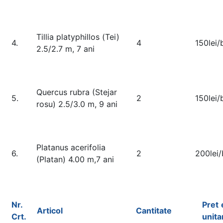
Tillia platyphillos (Tei)
4.
4
150lei/
2.5/2.7 m, 7 ani
Quercus rubra (Stejar
5.
2
150lei/
rosu) 2.5/3.0 m, 9 ani
Platanus acerifolia
6.
2
200lei
(Platan) 4.00 m,7 ani
Nr.
Pret
Articol
Cantitate
Crt
.
unita