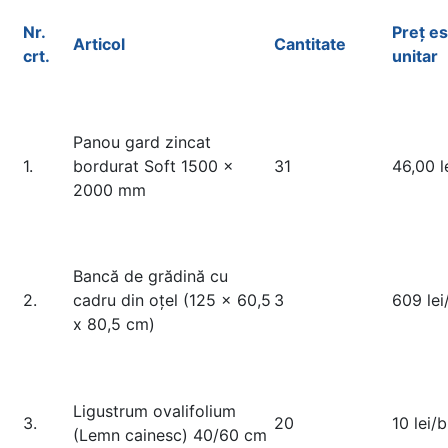
Nr.
Preț
es
Articol
Cantitate
crt.
unitar
Panou gard zincat
1.
bordurat Soft 1500 x
31
46,00 l
2000 mm
Bancă de grădină cu
2.
cadru din oțel (125 x 60,5
3
609 lei
x 80,5 cm)
Ligustrum ovalifolium
3.
20
10 lei/
(Lemn cainesc) 40/60 cm