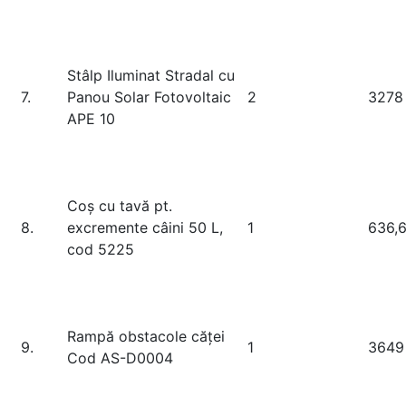
Stâlp Iluminat Stradal cu
7.
Panou Solar Fotovoltaic
2
3278 
APE 10
Coș cu tavă pt.
8.
excremente câini 50 L,
1
636,
cod 5225
Rampă obstacole căței
9.
1
3649
Cod AS-D0004