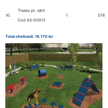
Traseu pt. sărit
10.
1
576
Cod AS-D0013
Total cheltuieli: 16.170 lei