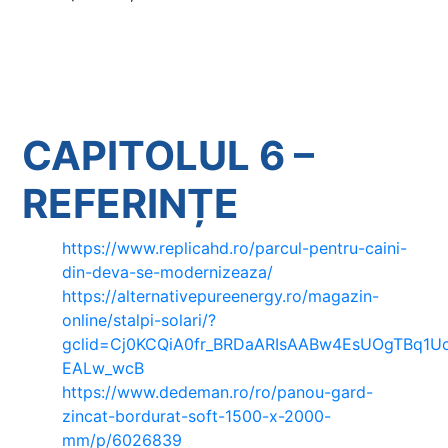
CAPITOLUL 6 –
REFERINȚE
https://www.replicahd.ro/parcul-pentru-caini-
din-deva-se-modernizeaza/
https://alternativepureenergy.ro/magazin-
online/stalpi-solari/?
gclid=Cj0KCQiA0fr_BRDaARIsAABw4EsUOgTBq1U
EALw_wcB
https://www.dedeman.ro/ro/panou-gard-
zincat-bordurat-soft-1500-x-2000-
mm/p/6026839