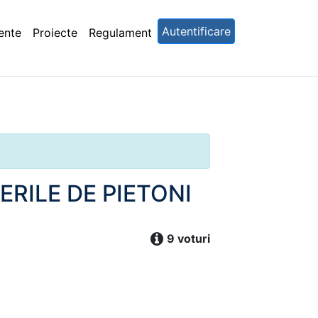
Autentificare
ente
Proiecte
Regulament
.
RILE DE PIETONI
9 voturi