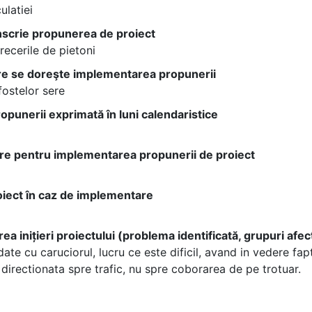
ulatiei
înscrie propunerea de proiect
recerile de pietoni
care se doreşte implementarea propunerii
fostelor sere
punerii exprimată în luni calendaristice
are pentru implementarea propunerii de proiect
roiect în caz de implementare
area inițieri proiectului (problema identificată, grupuri afec
ate cu caruciorul, lucru ce este dificil, avand in vedere fap
e directionata spre trafic, nu spre coborarea de pe trotuar.