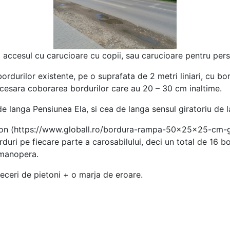
a accesul cu carucioare cu copii, sau carucioare pentru pers
rdurilor existente, pe o suprafata de 2 metri liniari, cu bor
 necesara coborarea bordurilor care au 20 – 30 cm inaltime.
 de langa Pensiunea Ela, si cea de langa sensul giratoriu de 
on (https://www.globall.ro/bordura-rampa-50x25x25-cm-gri
rduri pe fiecare parte a carosabilului, deci un total de 16 
 manopera.
receri de pietoni + o marja de eroare.