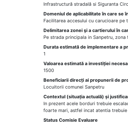
Infrastructură stradală si Siguranta Circ
Domeniul de aplicabilitate în care se 
Facilitarea accesului cu carucioare pe t
Delimitarea zonei şi a cartierului în 
Pe strada principala in Sanpetru, zona 
Durata estimată de implementare a pro
1
Valoarea estimată a investiției neces
1500
Beneficiarii direcți ai propunerii de p
Locuitorii comunei Sanpetru
Contextul (situația actuală) și justific
In prezent acele borduri trebuie escalad
foarte mari, astfel incat atentia trebui
Status Comisie Evaluare