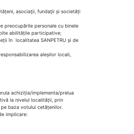
țeni, asociaţii, fundaţii și societăți
ice preocupările personale cu binele
e abilitățile participative;
 vieții în localitatea SANPETRU și de
esponsabilizarea aleșilor locali,
erula achiziția/implementa/prelua
ă la nivelul localității, prin
 pe baza votului cetățenilor.
de implicare: