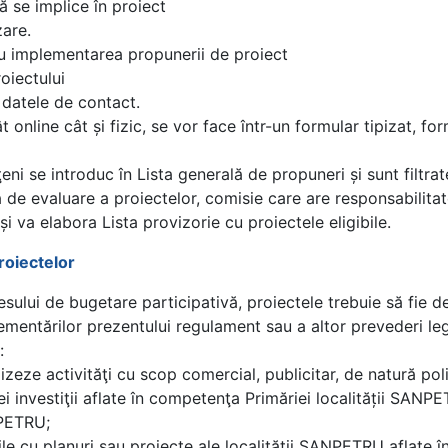
ă se implice în proiect
zare.
ru implementarea propunerii de proiect
oiectului
i datele de contact.
t online cât și fizic, se vor face într-un formular tipizat, 
ni se introduc în Lista generală de propuneri și sunt filtrat
e evaluare a proiectelor, comisie care are responsabilitat
i va elabora Lista provizorie cu proiectele eligibile.
proiectelor
esului de bugetare participativă, proiectele trebuie să fie d
entărilor prezentului regulament sau a altor prevederi lega
:
lizeze activităţi cu scop comercial, publicitar, de natură poli
nei investiţii aflate în competenţa Primăriei localității SANP
NPETRU;
le cu planuri sau proiecte ale localității SANPETRU aflate î