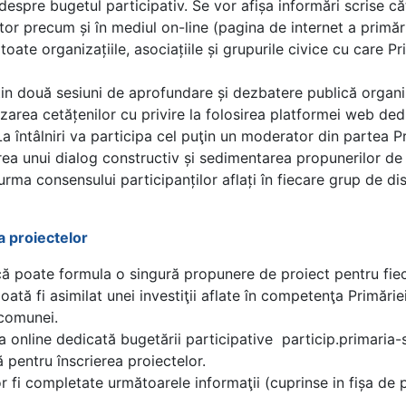
spre bugetul participativ. Se vor afișa informări scrise cătr
tor precum și în mediul on-line (pagina de internet a primări
 toate organizațiile, asociațiile și grupurile civice cu care P
n două sesiuni de aprofundare și dezbatere publică organiza
rea cetățenilor cu privire la folosirea platformei web dedic
La întâlniri va participa cel puţin un moderator din partea P
rea unui dialog constructiv și sedimentarea propunerilor de
urma consensului participanților aflați în fiecare grup de di
a proiectelor
că poate formula o singură propunere de proiect pentru fieca
poată fi asimilat unei investiţii aflate în competenţa Primări
 comunei.
 online dedicată bugetării participative particip.primaria-sa
ă pentru înscrierea proiectelor.
 fi completate următoarele informaţii (cuprinse in fișa de p