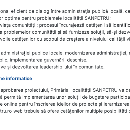
al eficient de dialog între administraţia publică locală, cetă
lor optime pentru problemele localității SANPETRU;
n viața comunității: procesul încurajează cetățenii să identif
problemelor comunității și să furnizeze soluții, să-și dezvolt
voile cetățenilor cu scopul de creștere a nivelului calității
 administrației publice locale, modernizarea administrației, r
public, implementarea guvernării deschise.
ve și dezvoltarea leadership-ului în comunitate.
rme informatice
la aprobarea proiectului, Primăria localității SANPETRU va d
să permită implementarea unor soluții de bugetare participativ
 online pentru înscrierea ideilor de proiecte și ierarhizarea
ru.ro web trebuie să ofere cetățenilor multiple posibilități 