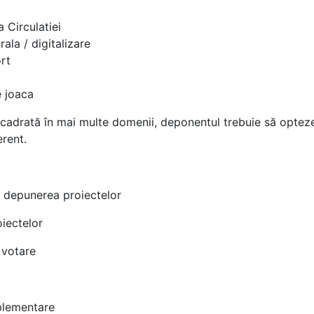
a Circulatiei
rala / digitalizare
rt
e joaca
cadrată în mai multe domenii, deponentul trebuie să opteze
erent.
 depunerea proiectelor
oiectelor
 votare
mplementare