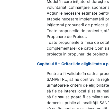
Modul în care iniţiatorul doreşte s
voluntariat, cofinanţare, sponsori
Acțiunile necesare estimate pent
etapele necesare implementării pr
Inițiatorul propunerii de proiect ș
Toate propunerile de proiecte, atâ
Propunere de Proiect.
Toate propunerile trimise de cetăţe
complementare) de către Comisia d
proiecte în propuneri de proiecte ș
Capitolul 8 – Criterii de eligibilitate a 
Pentru a fi validate în cadrul proc
SANPETRU, să nu contravină reglem
următoarele criterii de eligibilitate
să fie de interes local și să nu rea
să fie sau să poată fi asimilate u
domeniul public al localității SA
să nu fie contrare sau incompatibi