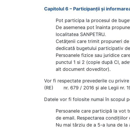
Capitolul 6 – Participanții și informar
Pot participa la procesul de buget
De asemenea pot înainta propuneri 
localitatea SANPETRU.
Cetăţenii care trimit propuneri de
dedicată bugetului participativ de
Persoanele fizice sau juridice car
punctul 1 si 2 (copie după CI, ade
alt document doveditor).
Vor fi respectate prevederile cu privi
(RE) nr. 679 / 2016 și ale Legii
nr. 
Datele vor fi folosite numai în scopul p
Persoanele care participă la vot t
de email. Respectarea condițiilor 
Nu mai târziu de a 5-a luna de la