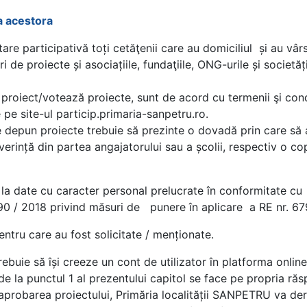
ea acestora
are participativă toți cetăţenii care au domiciliul și au vâr
de proiecte și asociațiile, fundaţiile, ONG-urile și societăți
 proiect/votează proiecte, sunt de acord cu termenii şi cond
 pe site-ul particip.primaria-sanpetru.ro.
e depun proiecte trebuie să prezinte o dovadă prin care să a
verință din partea angajatorului sau a școlii, respectiv o co
re la date cu caracter personal prelucrate în conformitate 
190 / 2018 privind măsuri de punere în aplicare a RE nr. 67
entru care au fost solicitate / menționate.
rebuie să își creeze un cont de utilizator în platforma online
de la punctul 1 al prezentului capitol se face pe propria ră
 aprobarea proiectului, Primăria localității SANPETRU va de