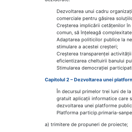
Dezvoltarea unui cadru organizațion
comerciale pentru găsirea soluții
Creșterea implicării cetățenilor î
comun, să înțeleagă complexitatea 
Adaptarea politicilor publice la ne
stimulare a acestei creșteri;
Creșterea transparenței activității
eficientizarea cheltuirii banului 
Stimularea democrației participati
Capitolul 2 – Dezvoltarea unei platfo
În decursul primelor trei luni de 
gratuit aplicații informatice care 
dezvoltarea unei platforme publice
Platforma particip.primaria-sanpet
a) trimitere de propuneri de proiecte;