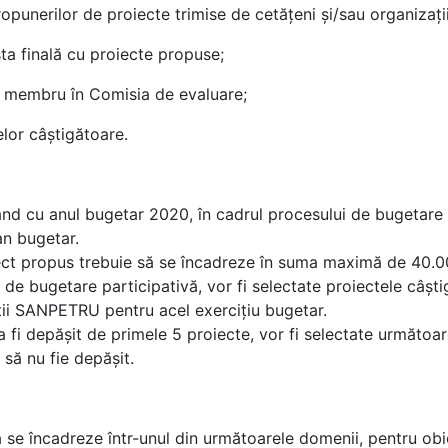
ropunerilor de proiecte trimise de cetățeni și/sau organizații
sta finală cu proiecte propuse;
 ca membru în Comisia de evaluare;
lor câștigătoare.
nd cu anul bugetar 2020, în cadrul procesului de bugetare 
an bugetar.
ct propus trebuie să se încadreze în suma maximă de 40.000
i de bugetare participativă, vor fi selectate proiectele câști
tății SANPETRU pentru acel exercițiu bugetar.
fi depășit de primele 5 proiecte, vor fi selectate următoarel
să nu fie depășit.
ă se încadreze într-unul din următoarele domenii, pentru ob