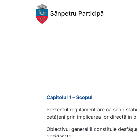
Sânpetru Participă
Capitolul 1 – Scopul
Prezentul regulament are ca scop stabili
cetăţeni prin implicarea lor directă în 
Obiectivul general îl constituie desfăş
deziderate: