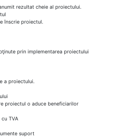
anumit rezultat cheie al proiectului.
ctul
e înscrie proiectul.
bţinute prin implementarea proiectului
 a proiectului.
ului
e proiectul o aduce beneficiarilor
ă cu TVA
documente suport