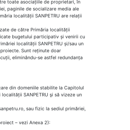
e toate asociațiile de proprietari, în
ei, paginile de socializare media ale
rimăria localității SANPETRU are relații
te de către Primăria localității
ate bugetului participativ și venirii cu
rimăriei localității SANPETRU și/sau un
 proiecte. Sunt reținute doar
scuții, eliminându-se astfel redundanța
re din domeniile stabilite la Capitolul
ei localității SANPETRU şi să vizeze un
npetru.ro, sau fizic la sediul primăriei,
roiect – vezi Anexa 2):