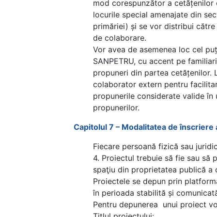
mod corespunzător a cetățenilor de
locurile special amenajate din sec
primăriei) și se vor distribui către
de colaborare.
Vor avea de asemenea loc cel puți
SANPETRU, cu accent pe familiariza
propuneri din partea cetățenilor. 
colaborator extern pentru facilita
propunerile considerate valide în 
propunerilor.
Capitolul 7 – Modalitatea de înscriere 
Fiecare persoană fizică sau juridi
4. Proiectul trebuie să fie sau să 
spaţiu din proprietatea publică a
Proiectele se depun prin platforma
în perioada stabilită și comunicat
Pentru depunerea unui proiect vor
Titlul proiectului: