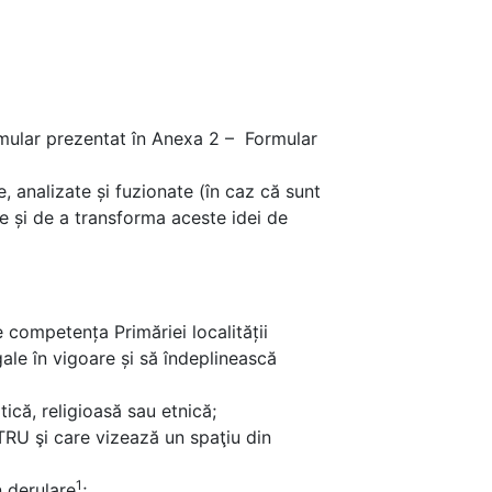
formular prezentat în Anexa 2 – Formular
e, analizate și fuzionate (în caz că sunt
e și de a transforma aceste idei de
e competența Primăriei localității
le în vigoare și să îndeplinească
tică, religioasă sau etnică;
ETRU şi care vizează un spaţiu din
1
n derulare
;