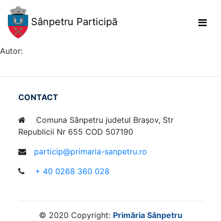
Sânpetru Participă
Autor:
CONTACT
Comuna Sânpetru judetul Brașov, Str
Republicii Nr 655 COD 507190
particip@primaria-sanpetru.ro
+ 40 0268 360 028
© 2020 Copyright:
Primăria Sânpetru